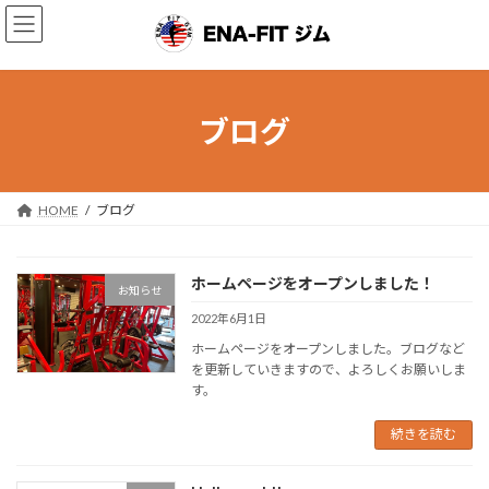
コ
ナ
ン
ビ
テ
ゲ
ン
ー
ツ
シ
へ
ョ
ブログ
ス
ン
キ
に
ッ
移
プ
動
HOME
ブログ
ホームページをオープンしました！
お知らせ
2022年6月1日
ホームページをオープンしました。ブログなど
を更新していきますので、よろしくお願いしま
す。
続きを読む